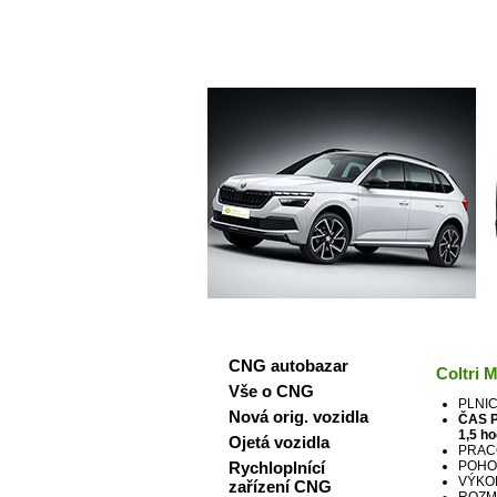
Plnící
CNG autobazar
Coltri 
Vše o CNG
PLNIC
Nová orig. vozidla
ČAS P
1,5 ho
Ojetá vozidla
PRACO
Rychloplnící
POHON:
VÝKON
zařízení CNG