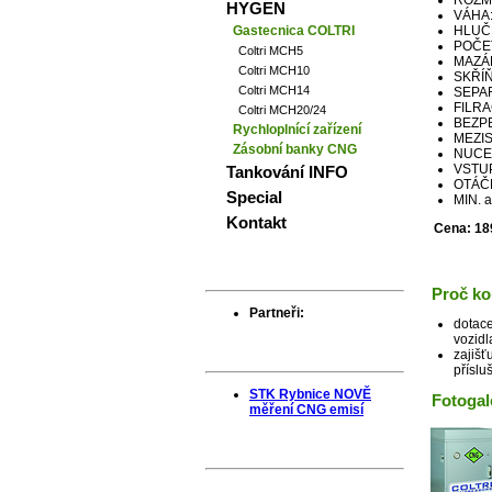
ROZMĚ
HYGEN
VÁHA:
Gastecnica COLTRI
HLUČN
POČE
Coltri MCH5
MAZÁNÍ
Coltri MCH10
SKŘÍŇ:
Coltri MCH14
SEPA
FILRAC
Coltri MCH20/24
BEZP
Rychloplnící zařízení
MEZIS
Zásobní banky CNG
NUCE
VSTUP
Tankování INFO
OTÁČK
Special
MIN. 
Kontakt
Cena: 18
Proč ko
Partneři:
dotace
vozidl
zajišť
příslu
STK Rybnice NOVĚ
Fotogal
měření CNG emisí