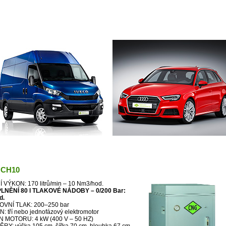
 zařízení Coltri MCH10
MCH10
Í VÝKON: 170 litrů/min – 10 Nm3/hod.
LNĚNÍ 80 l TLAKOVÉ NÁDOBY – 0/200 Bar:
d.
VNÍ TLAK: 200–250 bar
 tří nebo jednofázový elektromotor
 MOTORU: 4 kW (400 V – 50 HZ)