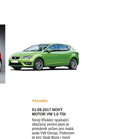
VYHLEDÁVÁNÍ
Katalogy
O nás
Aktuality
01.09.2017 NOVÝ
MOTOR VW 1.0 TGI
Nový tříválec spalující
stlačený zemní plyn je
primárně určen pro malá
auta VW Group. Potvrzen
je pro Seat Ibiza i nový