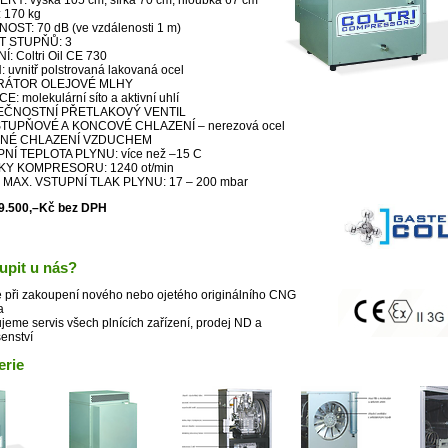
RY: výška 105 cm, šířka 70 cm, hloubka 67 cm
 170 kg
OST: 70 dB (ve vzdálenosti 1 m)
T STUPŇŮ: 3
: Coltri Oil CE 730
 uvnitř polstrovaná lakovaná ocel
RÁTOR OLEJOVÉ MLHY
E: molekulární síto a aktivní uhlí
EČNOSTNÍ PŘETLAKOVÝ VENTIL
TUPŇOVÉ A KONCOVÉ CHLAZENÍ – nerezová ocel
NÉ CHLAZENÍ VZDUCHEM
NÍ TEPLOTA PLYNU: více než –15 C
Y KOMPRESORU: 1240 ot/min
a MAX. VSTUPNÍ TLAK PLYNU: 17 – 200 mbar
9.500,–Kč bez DPH
upit u nás?
 při zakoupení nového nebo ojetého originálního CNG
a
ujeme servis všech plnících zařízení, prodej ND a
šenství
erie