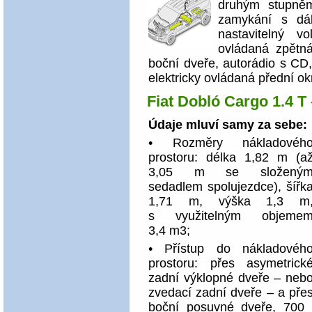
druhým stupněm
zamykání s dá
nastavitelný vo
ovládaná zpětná
boční dveře, autorádio s CD
elektricky ovládaná přední ok
Fiat Dobló Cargo 1.4 T
Údaje mluví samy za sebe:
• Rozměry nákladovéh
prostoru: délka 1,82 m (a
3,05 m se složený
sedadlem spolujezdce), šířk
1,71 m, výška 1,3 m
s využitelným objeme
3,4 m3;
• Přístup do nákladovéh
prostoru: přes asymetrick
zadní výklopné dveře – neb
zvedací zadní dveře – a pře
boční posuvné dveře, 700