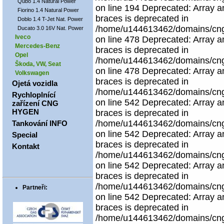
Qubo 1.4 Natural Power
on line 194 Deprecated: Array an
Fiorino 1.4 Natural Power
braces is deprecated in
Doblo 1.4 T-Jet Nat. Power
/home/u144613462/domains/cngco
Ducato 3.0 16V Nat. Power
Iveco
on line 478 Deprecated: Array an
Mercedes-Benz
braces is deprecated in
Opel
/home/u144613462/domains/cngco
Škoda, VW, Seat
on line 478 Deprecated: Array an
Volkswagen
braces is deprecated in
Ojetá vozidla
/home/u144613462/domains/cngco
Rychloplnící
on line 542 Deprecated: Array an
zařízení CNG
HYGEN
braces is deprecated in
/home/u144613462/domains/cngco
Tankování INFO
on line 542 Deprecated: Array an
Special
braces is deprecated in
Kontakt
/home/u144613462/domains/cngco
on line 542 Deprecated: Array an
braces is deprecated in
/home/u144613462/domains/cngco
Partneři:
on line 542 Deprecated: Array an
braces is deprecated in
/home/u144613462/domains/cngco