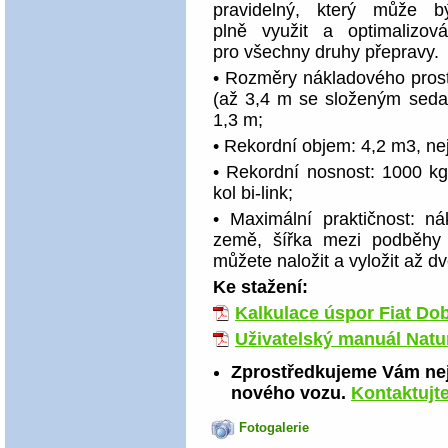
pravidelný, který může b
plně využit a optimalizov
pro všechny druhy přepravy.
• Rozměry nákladového prosto
(až 3,4 m se složeným sedad
1,3 m;
• Rekordní objem: 4,2 m3, nej
• Rekordní nosnost: 1000 k
kol bi-link;
• Maximální praktičnost: 
země, šířka mezi podběhy 
můžete naložit a vyložit až dv
Ke stažení:
Kalkulace úspor Fiat Do
Uživatelský manuál Natu
Zprostředkujeme Vám nej
nového vozu.
Kontaktujt
Fotogalerie