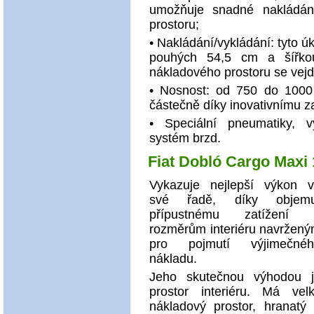
umožňuje snadné nakládán
prostoru;
• Nakládání/vyklá­dání: tyto
pouhých 54,5 cm a šířk
nákladového prostoru se vej
• Nosnost: od 750 do 1000 
částečně díky inovativnímu za
• Speciální pneumatiky, 
systém brzd.
Fiat Dobló Cargo Maxi 
Vykazuje nejlepší výkon 
své řadě, díky objemu
přípustnému zatížení 
rozměrům interiéru navržen
pro pojmutí výjimečnéh
nákladu.
Jeho skutečnou výhodou 
prostor interiéru. Má vel
nákladový prostor, hranatý