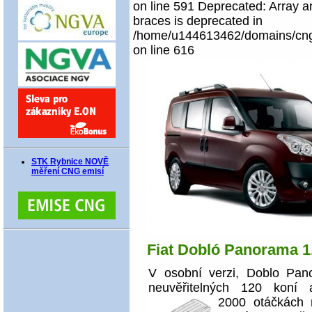
on line 591 Deprecated: Array an
braces is deprecated in
/home/u144613462/domains/cngco
on line 616
STK Rybnice NOVĚ
měření CNG emisí
Fiat Dobló Panorama 1.
V osobní verzi, Doblo Pan
neuvěřitelných 120 kon
2000 otáčkách 