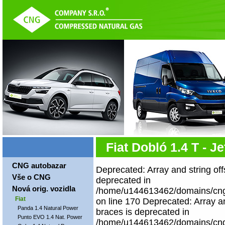
Fiat Dobló 1.4 T - J
CNG autobazar
Deprecated: Array and string off
Vše o CNG
deprecated in
Nová orig. vozidla
/home/u144613462/domains/cngco
Fiat
on line 170 Deprecated: Array an
Panda 1.4 Natural Power
braces is deprecated in
Punto EVO 1.4 Nat. Power
/home/u144613462/domains/cngco