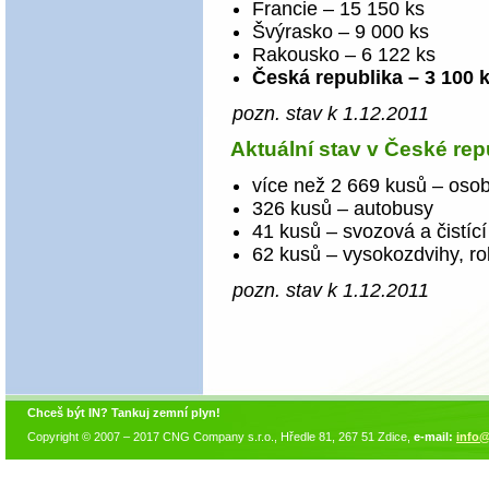
Francie – 15 150 ks
Švýrasko – 9 000 ks
Rakousko – 6 122 ks
Česká republika – 3 100 
pozn. stav k 1.12.2011
Aktuální stav v České rep
více než 2 669 kusů – oso
326 kusů – autobusy
41 kusů – svozová a čistící
62 kusů – vysokozdvihy, ro
pozn. stav k 1.12.2011
Chceš být IN? Tankuj zemní plyn!
Copyright © 2007 – 2017 CNG Company s.r.o., Hředle 81, 267 51 Zdice,
e-mail:
info