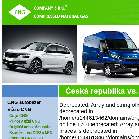
Česká republika vs
CNG autobazar
Deprecated: Array and string off
Vše o CNG
deprecated in
Co je CNG
/home/u144613462/domains/cngco
Přínosy užití CNG
on line 170 Deprecated: Array an
Originál nebo přestavba
braces is deprecated in
Rozdíly mezi CNG a LPG
/home/u144613462/domains/cngco
Podpora CNG v ČR