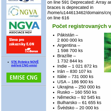
on line 591 Deprecated: Array an
braces is deprecated in
/home/u144613462/domains/cngco
on line 616
Počet registrovaných 
Pákistán –
2 800 000 ks
Argentina –
1 598 700 ks
Brazílie –
1 732 844 ks
STK Rybnice NOVĚ
měření CNG emisí
Indie – 1 021 872 ks
Irán – 830 107 ks
Itálie – 731 000 ks
USA – 186 900 ks
Ukrajina – 250 000 ks
Rusko – 160 550 ks
Německo – 92 545 ks
Bulharsko – 61 655 ks
Švédsko – 20 000 ks