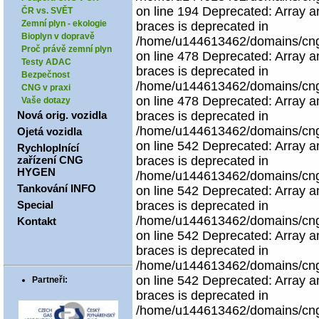
on line 194 Deprecated: Array an
ČR vs. SVĚT
Zemní plyn - ekologie
braces is deprecated in
Bioplyn v dopravě
/home/u144613462/domains/cngco
Proč právě zemní plyn
on line 478 Deprecated: Array an
Testy ADAC
braces is deprecated in
Bezpečnost
/home/u144613462/domains/cngco
CNG v praxi
on line 478 Deprecated: Array an
Vaše dotazy
Nová orig. vozidla
braces is deprecated in
/home/u144613462/domains/cngco
Ojetá vozidla
on line 542 Deprecated: Array an
Rychloplnící
zařízení CNG
braces is deprecated in
HYGEN
/home/u144613462/domains/cngco
Tankování INFO
on line 542 Deprecated: Array an
Special
braces is deprecated in
/home/u144613462/domains/cngco
Kontakt
on line 542 Deprecated: Array an
braces is deprecated in
/home/u144613462/domains/cngco
on line 542 Deprecated: Array an
Partneři:
braces is deprecated in
/home/u144613462/domains/cngco