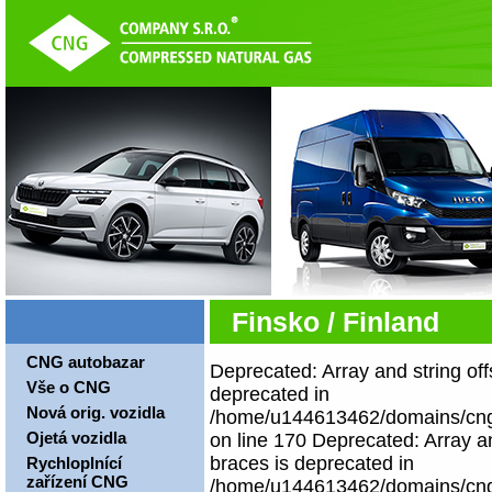
Finsko / Finland
CNG autobazar
Deprecated: Array and string off
Vše o CNG
deprecated in
Nová orig. vozidla
/home/u144613462/domains/cngco
Ojetá vozidla
on line 170 Deprecated: Array an
braces is deprecated in
Rychloplnící
zařízení CNG
/home/u144613462/domains/cngco