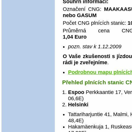
Souhrn informací:
Označení CNG:
MAAKAAS
nebo GASUM
Počet CNG plnících stanic:
1
Průměrná cena CNG
1,04 Euro
pozn. stav k 1.12.2009
O Vaše zkušenosti s jízdo
rádi je zveřejníme
.
Podrobnou mapu plnících
Přehled plnících stanic 
Espoo
Perkkaantie 17, Ve
06,6E)
Helsinki
Tattariharjuntie 41, Malmi,
48,4E)
Hakamäenkuja 1, Ruskeasuo