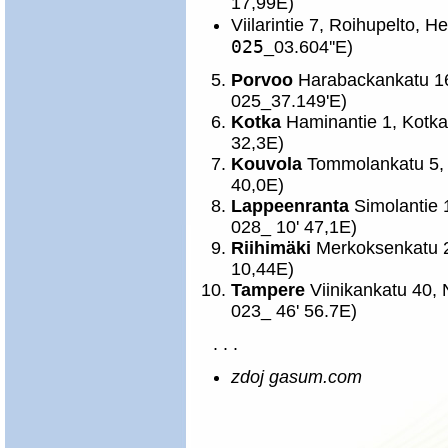
17,99E)
Viilarintie 7, Roihupelto, 
025
_03.604''E)
Porvoo
Harabackankatu 16
025_37.149'E)
Kotka
Haminantie 1, Kotka
32,3E)
Kouvola
Tommolankatu 5, 
40,0E)
Lappeenranta
Simolantie 
028_ 10' 47,1E)
Riihimäki
Merkoksenkatu 2,
10,44E)
Tampere
Viinikankatu 40,
023_ 46' 56.7E)
. . .
zdoj gasum.com