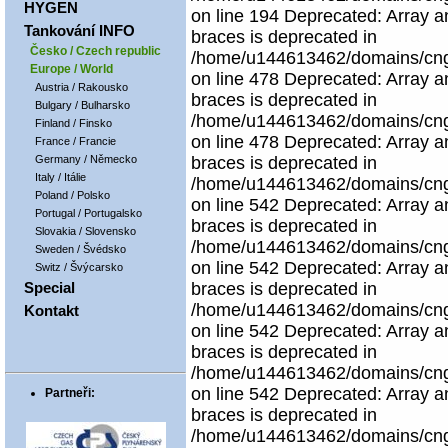
HYGEN
on line 194 Deprecated: Array an
Tankování INFO
braces is deprecated in
Česko / Czech republic
/home/u144613462/domains/cngco
Europe / World
on line 478 Deprecated: Array an
Austria / Rakousko
braces is deprecated in
Bulgary / Bulharsko
/home/u144613462/domains/cngco
Finland / Finsko
on line 478 Deprecated: Array an
France / Francie
Germany / Německo
braces is deprecated in
Italy / Itálie
/home/u144613462/domains/cngco
Poland / Polsko
on line 542 Deprecated: Array an
Portugal / Portugalsko
braces is deprecated in
Slovakia / Slovensko
/home/u144613462/domains/cngco
Sweden / Švédsko
on line 542 Deprecated: Array an
Switz / Švýcarsko
Special
braces is deprecated in
/home/u144613462/domains/cngco
Kontakt
on line 542 Deprecated: Array an
braces is deprecated in
/home/u144613462/domains/cngco
on line 542 Deprecated: Array an
Partneři:
braces is deprecated in
/home/u144613462/domains/cngco