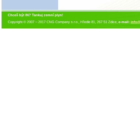
Chceš být IN? Tankuj zemní plyn!
Copyright © 2007 – 2017 CNG Company s.r.o., Hředle 81, 267 51 Zdice,
e-mail:
info