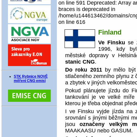
on line 591 Deprecated: Array an
braces is deprecated in
/home/u144613462/domains/cngco
on line 616
Finland
Ve Finsku
se z
1996, kdy by
městské dopravy v Helsiná
stanic CNG
.
Do roku 2011
by mělo být
stlačeného zemního plynu z č
STK Rybnice NOVĚ
měření CNG emisí
a zbytek v jiných velkoměste
Pokud plánujete jízdu do Fi
tankování je ve velké míř
kterou je třeba objednat před
I ve Finsku vyjde jízda na 
srovnání s jinými běžnými m
jsou
označeny velkým 
MAAKAASU nebo GASUM.