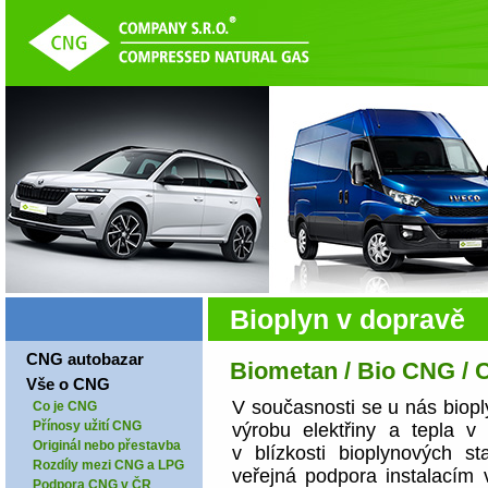
Bioplyn v dopravě
CNG autobazar
Biometan / Bio CNG /
Vše o CNG
V současnosti se u nás biop
Co je CNG
Přínosy užití CNG
výrobu elektřiny a tepla v
Originál nebo přestavba
v blízkosti bioplynových 
Rozdíly mezi CNG a LPG
veřejná podpora instalacím 
Podpora CNG v ČR