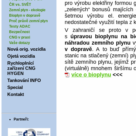
pro výrobu elektřiny formou
ČR vs. SVĚT
„zelených“ bonusů majících 
Zemní plyn - ekologie
šetrnou výrobu el. energi
Bioplyn v dopravě
Proč právě zemní plyn
nedostatečné využití tepla z 
Testy ADAC
V zahraničí se proto v po
Bezpečnost
s
úpravou bioplynu na b
CNG v praxi
náhradou zemního plynu
vy
Vaše dotazy
v dopravě
. A to buď přímý
Nová orig. vozidla
stanic na stlačený (zemní) p
Ojetá vozidla
sítě zemního plynu, jejímž p
Rychloplnící
(virtuálně) mnohem širšímu
zařízení CNG
HYGEN
více o bioplynu
<<<
Tankování INFO
Special
Kontakt
Partneři: