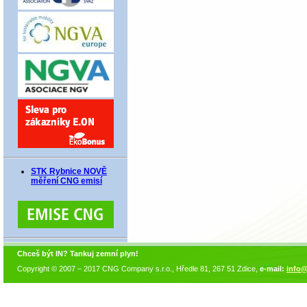
STK Rybnice NOVĚ
měření CNG emisí
Chceš být IN? Tankuj zemní plyn!
Copyright © 2007 – 2017 CNG Company s.r.o., Hředle 81, 267 51 Zdice,
e-mail:
info