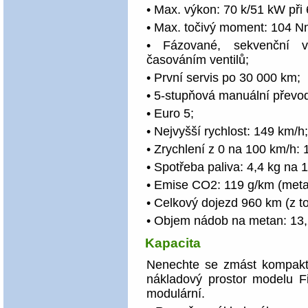
• Max. výkon: 70 k/51 kW při
• Max. točivý moment: 104 N
• Fázované, sekvenční vs
časováním ventilů;
• První servis po 30 000 km;
• 5-stupňová manuální převo
• Euro 5;
• Nejvyšší rychlost: 149 km/h;
• Zrychlení z 0 na 100 km/h: 
• Spotřeba paliva: 4,4 kg na
• Emise CO2: 119 g/km (meta
• Celkový dojezd 960 km (z 
• Objem nádob na metan: 13,
Kapacita
Nenechte se zmást kompaktn
nákladový prostor modelu Fi
modulární.