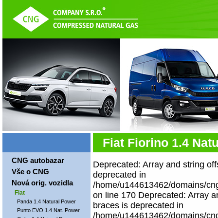
Fiat Fiorino 1.4 Nat
CNG autobazar
Deprecated: Array and string off
Vše o CNG
deprecated in
Nová orig. vozidla
/home/u144613462/domains/cngco
Fiat
on line 170 Deprecated: Array an
Panda 1.4 Natural Power
braces is deprecated in
Punto EVO 1.4 Nat. Power
/home/u144613462/domains/cngco