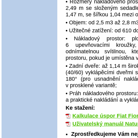
• Rozměry nákladového prost
2,49 m se složeným sedadle
1,47 m, se šířkou 1,04 mezi o
• Objem: od 2,5 m3 až 2,8 m
• Užitečné zatížení: od 610 do
• Nákladový prostor: p
6 upevňovacími kroužky,
odnímatelnou svítilnou, 
prostoru, pokud je umístěna 
• Zadní dveře: až 1,14 m šir
(40/60) vyklápěcími dveřmi s 
180° (pro usnadnění naklád
v prosklené variantě;
• Práh nákladového prostor
a praktické nakládání a vyklá
Ke stažení:
Kalkulace úspor Fiat Fio
Uživatelský manuál Natu
Zprostředkujeme Vám nej