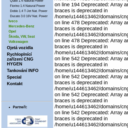
Qubo 1.4 Natural Power
on line 194 Deprecated: Array an
Fiorino 1.4 Natural Power
braces is deprecated in
Doblo 1.4 T-Jet Nat. Power
/home/u144613462/domains/cngco
Ducato 3.0 16V Nat. Power
Iveco
on line 478 Deprecated: Array an
Mercedes-Benz
braces is deprecated in
Opel
/home/u144613462/domains/cngco
Škoda, VW, Seat
on line 478 Deprecated: Array an
Volkswagen
braces is deprecated in
Ojetá vozidla
/home/u144613462/domains/cngco
Rychloplnící
on line 542 Deprecated: Array an
zařízení CNG
HYGEN
braces is deprecated in
/home/u144613462/domains/cngco
Tankování INFO
on line 542 Deprecated: Array an
Special
braces is deprecated in
Kontakt
/home/u144613462/domains/cngco
on line 542 Deprecated: Array an
braces is deprecated in
/home/u144613462/domains/cngco
Partneři:
on line 542 Deprecated: Array an
braces is deprecated in
/home/u144613462/domains/cngco