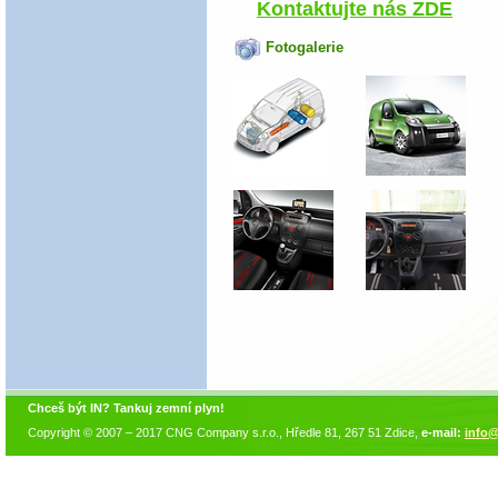
Kontaktujte nás ZDE
Fotogalerie
Chceš být IN? Tankuj zemní plyn!
Copyright © 2007 – 2017 CNG Company s.r.o., Hředle 81, 267 51 Zdice,
e-mail:
info