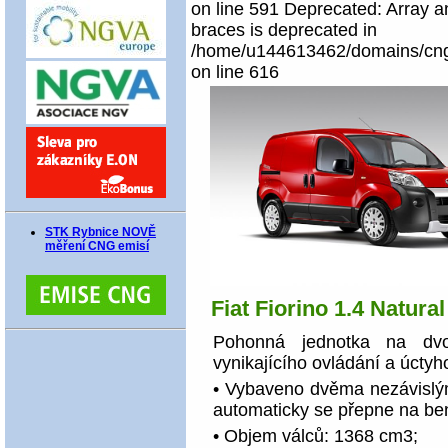
on line 591 Deprecated: Array an
braces is deprecated in
/home/u144613462/domains/cngco
on line 616
STK Rybnice NOVĚ
měření CNG emisí
Fiat Fiorino 1.4 Natura
Pohonná jednotka na dvo
vynikajícího ovládání a úcty
• Vybaveno dvěma nezávislým
automaticky se přepne na ben
• Objem válců: 1368 cm3;