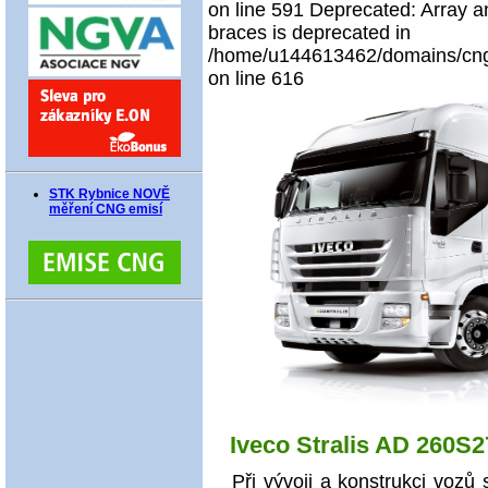
on line 591 Deprecated: Array an
braces is deprecated in
/home/u144613462/domains/cngco
on line 616
STK Rybnice NOVĚ
měření CNG emisí
Iveco Stralis AD 260S
Při vývoji a konstrukci vozů