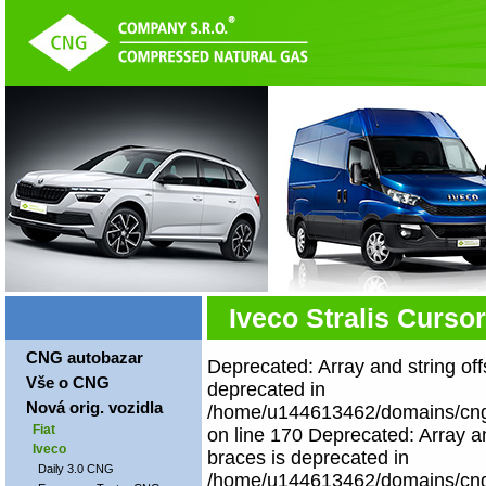
Iveco Stralis Curso
CNG autobazar
Deprecated: Array and string off
Vše o CNG
deprecated in
Nová orig. vozidla
/home/u144613462/domains/cngco
Fiat
on line 170 Deprecated: Array an
Iveco
braces is deprecated in
Daily 3.0 CNG
/home/u144613462/domains/cngco