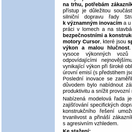
na trhu, potřebám zákazn
přístup je důležitou součás
silniční dopravu řady S
k významným inovacím
a u 
práci v lomech a na stavbá
bezpečnostními a konstruk
motory Cursor
, které jsou
s
výkon a malou hlučnost
vysoce výkonných voz
odpovídajícími nejnovějším
vynikající výkon při široké o
úrovní emisí (s předstihem js
Poslední inovace se zaměři
důvodem bylo nabídnout zák
produktivitu a snížit provozní
Nabízená modelová řada je
zajišťování specifických dop
konstrukčního řešení umožn
trvanlivost a přináší zákaz
s agresivním vzhledem.
Ke stažení: