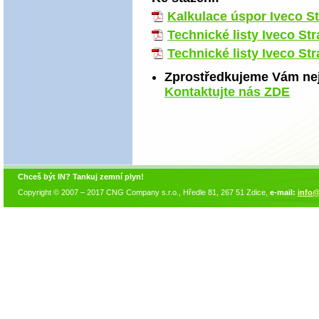
Kalkulace úspor Iveco St
Technické listy Iveco S
Technické listy Iveco St
Zprostředkujeme Vám nej
Kontaktujte nás ZDE
Chceš být IN? Tankuj zemní plyn!
Copyright © 2007 – 2017 CNG Company s.r.o., Hředle 81, 267 51 Zdice,
e-mail:
info