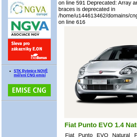
on line 591 Deprecated: Array an
braces is deprecated in
/home/u144613462/domains/cngco
on line 616
STK Rybnice NOVĚ
měření CNG emisí
Fiat Punto EVO 1.4 Na
Fiat Punto EVO Natural