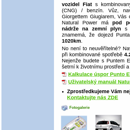
vozidel Fiat
s kombinovaný
(CNG) / benzín. Vůz, na
Giorgettem Giugiarem, Vás 
Natural Power má
pod p
nádrže na zemní plyn
s c
znamemá, že dojezd Punta
1020km
.
No není to neuvěřítelné? N
při kombinované spotřebě
4.
Nejenže budete s Puntem EVO
šetrní k životnímu prostředí
Kalkulace úspor Punto 
Uživatelský manuál Natu
Zprostředkujeme Vám nej
Kontaktujte nás ZDE
Fotogalerie