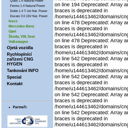
Qubo 1.4 Natural Power
on line 194 Deprecated: Array an
Fiorino 1.4 Natural Power
braces is deprecated in
Doblo 1.4 T-Jet Nat. Power
/home/u144613462/domains/cngco
Ducato 3.0 16V Nat. Power
Iveco
on line 478 Deprecated: Array an
Mercedes-Benz
braces is deprecated in
Opel
/home/u144613462/domains/cngco
Škoda, VW, Seat
on line 478 Deprecated: Array an
Volkswagen
braces is deprecated in
Ojetá vozidla
/home/u144613462/domains/cngco
Rychloplnící
on line 542 Deprecated: Array an
zařízení CNG
HYGEN
braces is deprecated in
/home/u144613462/domains/cngco
Tankování INFO
on line 542 Deprecated: Array an
Special
braces is deprecated in
Kontakt
/home/u144613462/domains/cngco
on line 542 Deprecated: Array an
braces is deprecated in
/home/u144613462/domains/cngco
Partneři:
on line 542 Deprecated: Array an
braces is deprecated in
/home/u144613462/domains/cngco