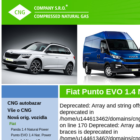
Fiat Punto EVO 1.4 
CNG autobazar
Deprecated: Array and string off
Vše o CNG
deprecated in
Nová orig. vozidla
/home/u144613462/domains/cngco
Fiat
on line 170 Deprecated: Array an
Panda 1.4 Natural Power
braces is deprecated in
Punto EVO 1.4 Nat. Power
/home/u144613462/domains/cngco