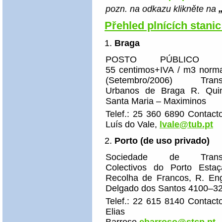
pozn. na odkazu klikněte na
Přehled plnících stani
Braga
POSTO PÚBLICO Pr
55 centimos+IVA / m3 norma
(Setembro/2006) Transp
Urbanos de Braga R. Qui
Santa Maria – Maximinos
Telef.: 25 360 6890 C­ontact
Luís do Vale,
lvale@
tub.pt
Porto (de uso privado)
Sociedade de Transp
Colectivos do Porto Esta
Recolha de Francos, R. Eng
Delgado dos Santos 4100–32
Telef.: 22 615 8140 C­ontact
Elias Jor