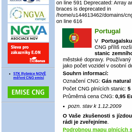
on line 591 Deprecated: Array an
braces is deprecated in
/home/u144613462/domains/cngco
on line 616
Portugal
V
Portugalsk
CNG příliš rozš
stanic zemníh
městské dopravy. Používaný 
jako počet vozidel v osobní d
Souhrn informací:
STK Rybnice NOVĚ
měření CNG emisí
Označení CNG:
Gás natura
Počet CNG plnících stanic:
5
Průměrná cena CNG:
0,95 E
pozn. stav k 1.12.2009
O Vaše zkušenosti s jízdo
rádi je zveřejníme
.
Podrobnou mapu plnících s