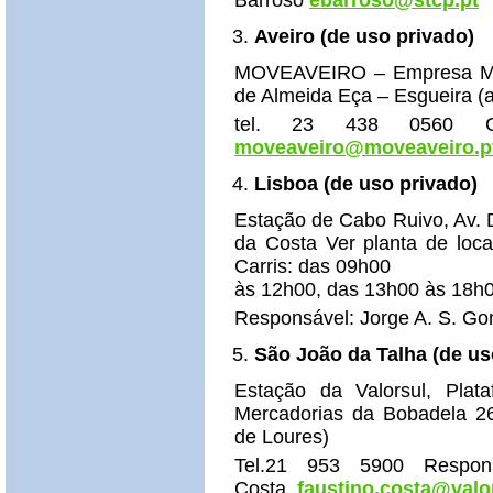
Barroso
ebarroso@
stcp.pt
Aveiro (de uso privado)
MOVEAVEIRO – Empresa Muni
de Almeida Eça – Esgueira (
tel. 23 438 0560 C­o
moveaveiro@
moveaveiro.p
Lisboa (de uso privado)
Estação de Cabo Ruivo, Av. 
da Costa Ver planta de loca
Carris: das 09h00
às 12h00, das 13h00 às 18h
Responsável: Jorge A. S. G
São João da Talha (de us
Estação da Valorsul, Plat
Mercadorias da Bobadela 2
de Loures)
Tel.21 953 5900 R­espon
Costa,
faustino.costa@
valo