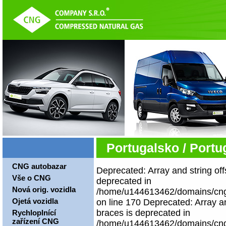
Portugalsko / Portu
CNG autobazar
Deprecated: Array and string off
Vše o CNG
deprecated in
Nová orig. vozidla
/home/u144613462/domains/cngco
Ojetá vozidla
on line 170 Deprecated: Array an
braces is deprecated in
Rychloplnící
zařízení CNG
/home/u144613462/domains/cngco