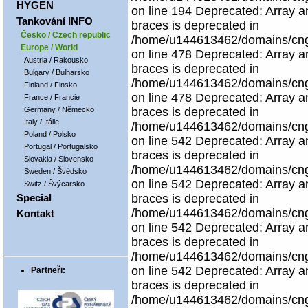
HYGEN
on line 194 Deprecated: Array an
Tankování INFO
braces is deprecated in
Česko / Czech republic
/home/u144613462/domains/cngco
Europe / World
on line 478 Deprecated: Array an
Austria / Rakousko
braces is deprecated in
Bulgary / Bulharsko
/home/u144613462/domains/cngco
Finland / Finsko
on line 478 Deprecated: Array an
France / Francie
Germany / Německo
braces is deprecated in
Italy / Itálie
/home/u144613462/domains/cngco
Poland / Polsko
on line 542 Deprecated: Array an
Portugal / Portugalsko
braces is deprecated in
Slovakia / Slovensko
/home/u144613462/domains/cngco
Sweden / Švédsko
on line 542 Deprecated: Array an
Switz / Švýcarsko
Special
braces is deprecated in
/home/u144613462/domains/cngco
Kontakt
on line 542 Deprecated: Array an
braces is deprecated in
/home/u144613462/domains/cngco
on line 542 Deprecated: Array an
Partneři:
braces is deprecated in
/home/u144613462/domains/cngco