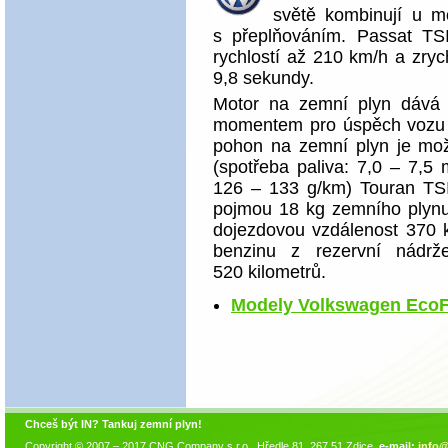
světě kombinují u m
s přeplňováním. Passat TS
rychlostí až 210 km/h a zry
9,8 sekundy.
Motor na zemní plyn dává
momentem pro úspěch voz
pohon na zemní plyn je mož
(spotřeba paliva: 7,0 – 7,5
126 – 133 g/km) Touran TSI
pojmou 18 kg zemního plynu
dojezdovou vzdálenost 370 ki
benzinu z rezervní nádrž
520 kilometrů.
Modely Volkswagen EcoF
Chceš být IN? Tankuj zemní plyn!
Copyright © 2007 – 2017 CNG Company s.r.o., Hředle 81, 267 51 Zdice,
e-mail:
info