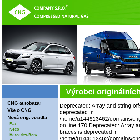
Výrobci originálníc
CNG autobazar
Deprecated: Array and string off
Vše o CNG
deprecated in
Nová orig. vozidla
/home/u144613462/domains/cngco
Fiat
on line 170 Deprecated: Array an
Iveco
braces is deprecated in
Mercedes-Benz
/home/u144613462/domains/cngco