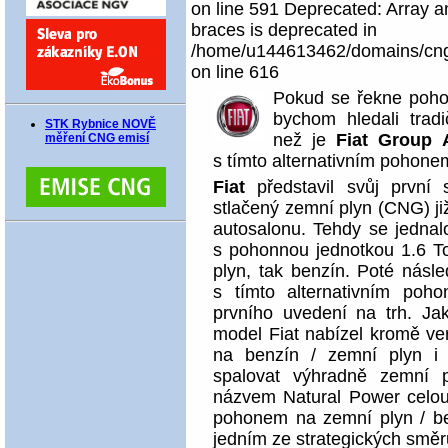
on line 591 Deprecated: Array an
braces is deprecated in
/home/u144613462/domains/cngco
on line 616
Pokud se řekne poho
bychom hledali trad
STK Rybnice NOVĚ
než je
Fiat Group 
měření CNG emisí
s tímto alternativním pohonem
Fiat
představil svůj první
stlačený zemní plyn (CNG) j
autosalonu. Tehdy se jednal
s pohonnou jednotkou 1.6 T
plyn, tak benzín.
Poté násled
s tímto alternativním poh
prvního uvedení na trh. Ja
model Fiat nabízel kromě 
na benzín / zemní plyn i 
spalovat výhradně zemní 
názvem Natural Power celo
pohonem na zemní plyn / b
jedním ze strategických směr