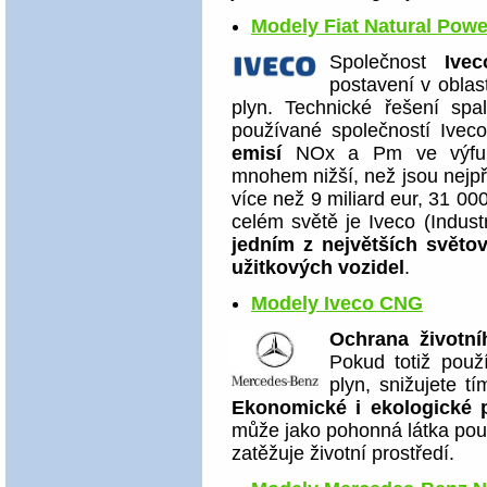
Modely Fiat Natural Powe
Společnost
Ivec
postavení v oblas
plyn. Technické řešení sp
používané společností Ive
emisí
NOx a Pm ve výfuko
mnohem nižší, než jsou nejpří
více než 9 miliard eur, 31 00
celém světě je Iveco (Indust
jedním z největších světo
užitkových vozidel
.
Modely Iveco CNG
Ochrana životníh
Pokud totiž použ
plyn, snižujete t
Ekonomické i ekologické p
může jako pohonná látka použ
zatěžuje životní prostředí.