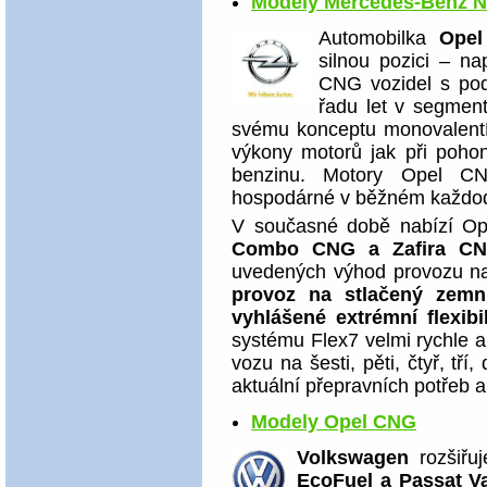
Modely Mercedes-Benz 
Automobilka
Opel
silnou pozici – n
CNG vozidel s po
řadu let v segmen
svému konceptu monovalentPl
výkony motorů jak při pohon
benzinu. Motory Opel CNG
hospodárné v běžném každo
V současné době nabízí Op
Combo CNG a Zafira C
uvedených výhod provozu na
provoz na stlačený zemní
vyhlášené extrémní flexibil
systému Flex7 velmi rychle 
vozu na šesti, pěti, čtyř, tř
aktuální přepravních potřeb 
Modely Opel CNG
Volkswagen
rozšiřu
EcoFuel a Passat Va